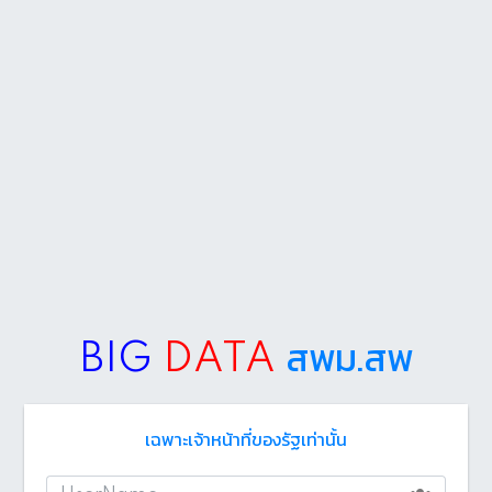
สพม.สพ
BIG
DATA
เฉพาะเจ้าหน้าที่ของรัฐเท่านั้น