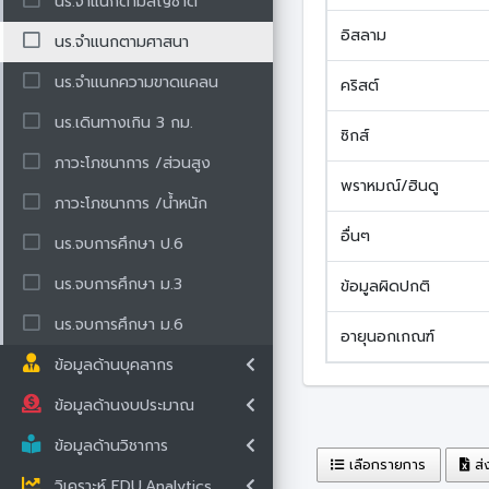
นร.จำแนกตามสัญชาติ
อิสลาม
นร.จำแนกตามศาสนา
นร.จำแนกความขาดแคลน
คริสต์
นร.เดินทางเกิน 3 กม.
ซิกส์
ภาวะโภชนาการ /ส่วนสูง
พราหมณ์/ฮินดู
ภาวะโภชนาการ /น้ำหนัก
อื่นๆ
นร.จบการศึกษา ป.6
นร.จบการศึกษา ม.3
ข้อมูลผิดปกติ
นร.จบการศึกษา ม.6
อายุนอกเกณฑ์
ข้อมูลด้านบุคลากร
ข้อมูลด้านงบประมาณ
ข้อมูลด้านวิชาการ
เลือกรายการ
ส่
วิเคราะห์ EDU.Analytics