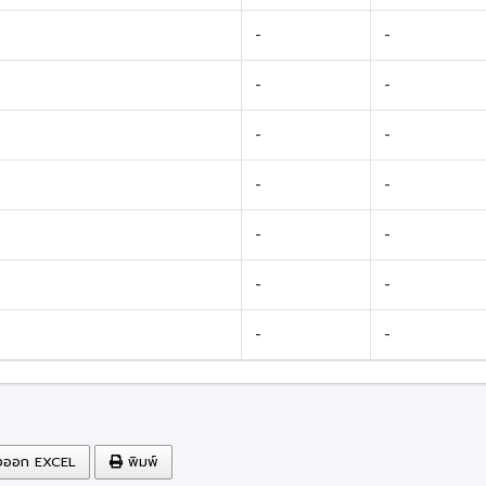
-
-
-
-
-
-
-
-
-
-
-
-
-
-
งออก EXCEL
พิมพ์