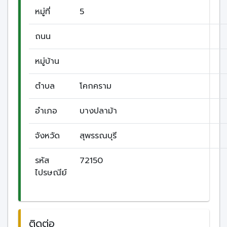
หมู่ที่
5
ถนน
หมู่บ้าน
ตำบล
โคกคราม
อำเภอ
บางปลาม้า
จังหวัด
สุพรรณบุรี
รหัส
72150
ไปรษณีย์
ติดต่อ