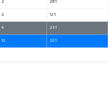
2
28:1
2
12:1
6
23:1
12
22:1