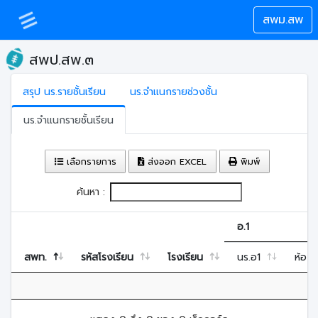
สพม.สพ
สพป.สพ.๓
สรุป นร.รายชั้นเรียน
นร.จำแนกรายช่วงชั้น
นร.จำแนกรายชั้นเรียน
เลือกรายการ
ส่งออก EXCEL
พิมพ์
ค้นหา :
อ.1
สพท.
รหัสโรงเรียน
โรงเรียน
นร.อ1
ห้อง.