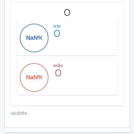
0
ชาย
0
หญิง
0
update .