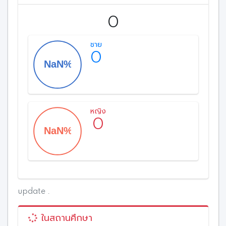
0
ชาย
0
หญิง
0
update .
ในสถานศึกษา